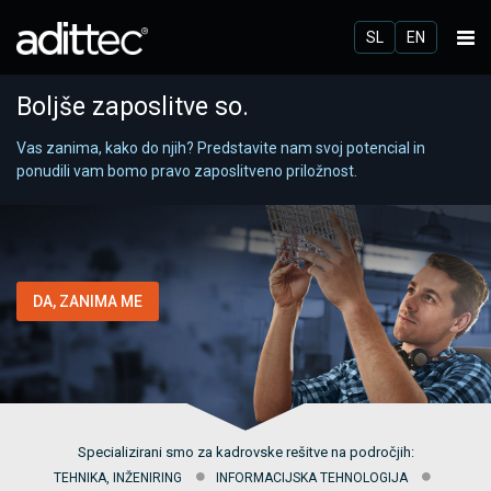
SL
EN
Boljše zaposlitve so.
Vas zanima, kako do njih? Predstavite nam svoj potencial in
ponudili vam bomo pravo zaposlitveno priložnost.
DA, ZANIMA ME
Specializirani smo za kadrovske rešitve na področjih:
TEHNIKA, INŽENIRING
INFORMACIJSKA TEHNOLOGIJA