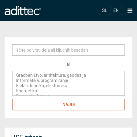
SL
EN
ali
NAJDI