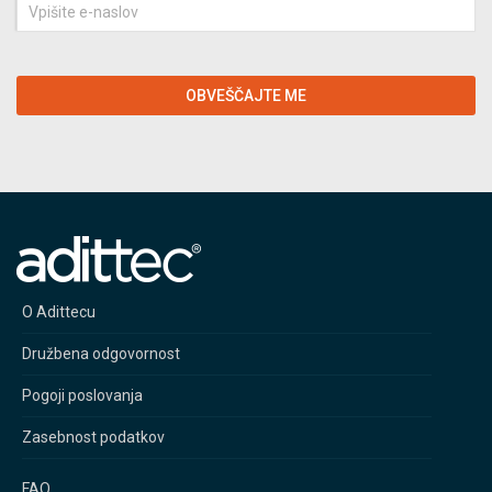
Vpišite
e-
naslov
OBVEŠČAJTE ME
O Adittecu
Družbena odgovornost
Pogoji poslovanja
Zasebnost podatkov
FAQ