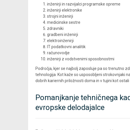
inženirji in razvijalci programske opreme
inženirji elektronike
strojni inženirji
medicinske sestre
zdravniki
gradbeni inženirji
elektroinženirji
IT podatkovni analitik
računovodje
inženirji z vodstvenimi sposobnostmi
Področja, kjer se najbolj zaposluje pa so trenutno zdr
tehnologija. Kot kaže so usposobljeni strokovnjaki na 
dobrih kariernih priložnosti doma in v tujini kot ostali
Pomanjkanje tehničnega kadr
evropske delodajalce