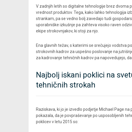
V zadnjih letih so digitalne tehnologije brez dvoma
vrednost produktov. Tega, kako lahko tehnologija izb
strankam, pa se vedno bolj zavedajo tudi gospodarst
uporabniške izkušnje pa zahteva visoko raven odzivn
ekipe strokovnjakov, ki stoji za njo.
Ena glavnih težav, s katerimi se srečujejo vodstva p
strokovnih kadrov za uspešno poslovanje na jutrišnj
za kadrovanje tehničnih kadrov pa napovedujejo, da s
Najbolj iskani poklici na svet
tehničnih strokah
Raziskava, ki jo je izvedlo podjetje Michael Page na 
pokazala, da je povpraševanje po usposobljenih tehnič
poklicev v letu 2015 so: