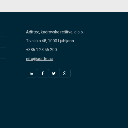
Adittec, kadrovske rešitve, d.o.o.
Tivolska 48, 1000 Ljubljana
+386 1 23 55 200
info@adittec.si