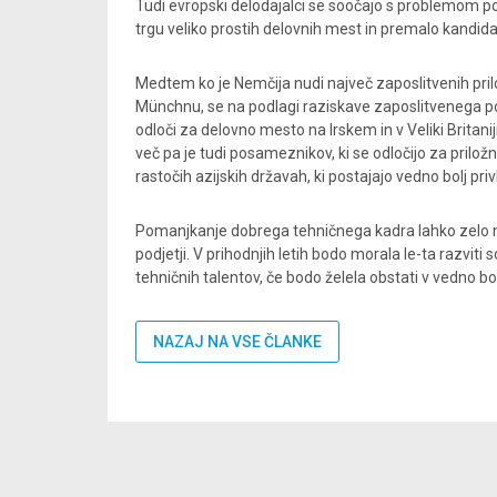
Tudi evropski delodajalci se soočajo s problemom p
trgu veliko prostih delovnih mest in premalo kandida
Medtem ko je Nemčija nudi največ zaposlitvenih pril
Münchnu, se na podlagi raziskave zaposlitvenega por
odloči za delovno mesto na Irskem in v Veliki Britan
več pa je tudi posameznikov, ki se odločijo za priložn
rastočih azijskih državah, ki postajajo vedno bolj pri
Pomanjkanje dobrega tehničnega kadra lahko zelo n
podjetji. V prihodnjih letih bodo morala le-ta razviti
tehničnih talentov, če bodo želela obstati v vedno 
NAZAJ NA VSE ČLANKE