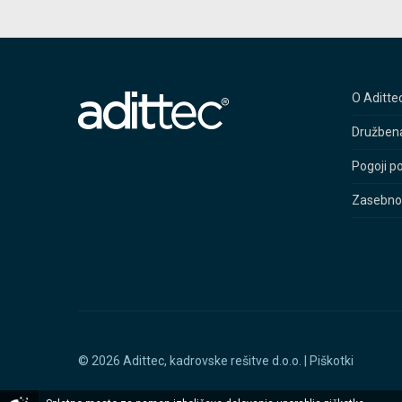
O Aditte
Družben
Pogoji p
Zasebno
© 2026 Adittec, kadrovske rešitve d.o.o. |
Piškotki