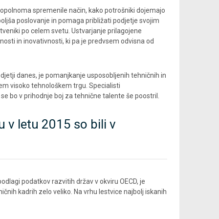
 popolnoma spremenile način, kako potrošniki dojemajo
oljša poslovanje in pomaga približati podjetje svojim
veniki po celem svetu. Ustvarjanje prilagojene
osti in inovativnosti, ki pa je predvsem odvisna od
odjetji danes, je pomanjkanje usposobljenih tehničnih in
em visoko tehnološkem trgu. Specialisti
e bo v prihodnje boj za tehnične talente še poostril.
u v letu 2015 so bili v
podlagi podatkov razvitih držav v okviru OECD, je
nih kadrih zelo veliko. Na vrhu lestvice najbolj iskanih