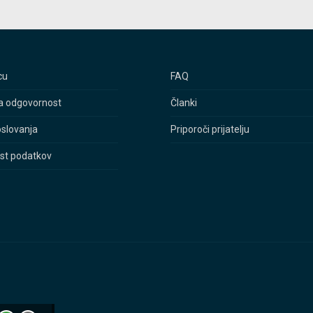
cu
FAQ
a odgovornost
Članki
oslovanja
Priporoči prijatelju
st podatkov