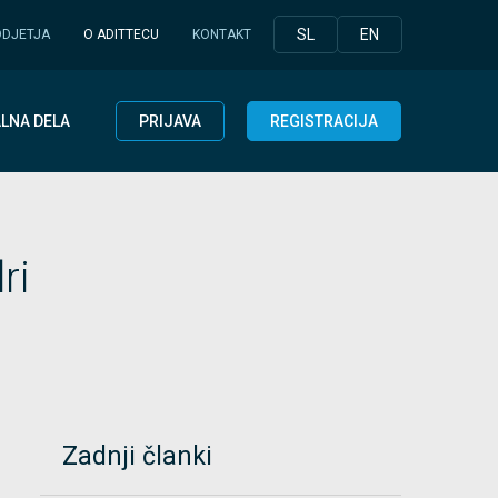
SL
EN
ODJETJA
O ADITTECU
KONTAKT
LNA DELA
PRIJAVA
REGISTRACIJA
ri
Zadnji članki