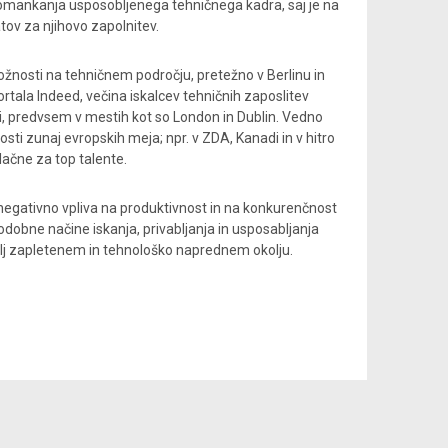
omankanja usposobljenega tehničnega kadra, saj je na
tov za njihovo zapolnitev.
ožnosti na tehničnem področju, pretežno v Berlinu in
tala Indeed, večina iskalcev tehničnih zaposlitev
iji, predvsem v mestih kot so London in Dublin. Vedno
osti zunaj evropskih meja; npr. v ZDA, Kanadi in v hitro
vlačne za top talente.
egativno vpliva na produktivnost in na konkurenčnost
 sodobne načine iskanja, privabljanja in usposabljanja
bolj zapletenem in tehnološko naprednem okolju.