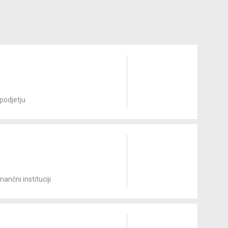
podjetju
ančni instituciji