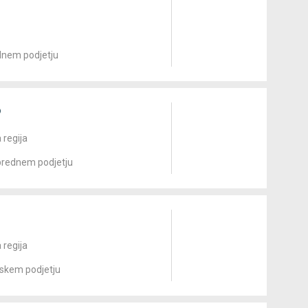
odnem podjetju
o
 regija
aprednem podjetju
 regija
tskem podjetju