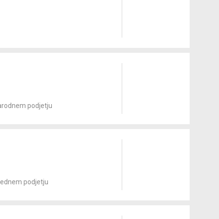
arodnem podjetju
prednem podjetju