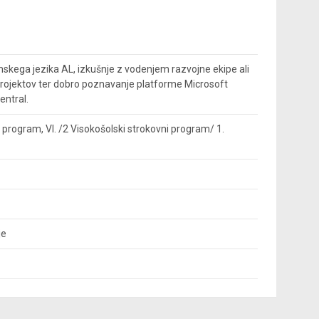
kega jezika AL, izkušnje z vodenjem razvojne ekipe ali
ojektov ter dobro poznavanje platforme Microsoft
ntral.
ni program, VI. /2 Visokošolski strokovni program/ 1.
je