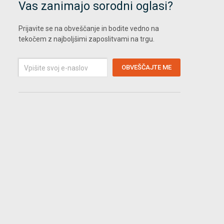
Vas zanimajo sorodni oglasi?
Prijavite se na obveščanje in bodite vedno na
tekočem z najboljšimi zaposlitvami na trgu.
Vpišite
OBVEŠČAJTE ME
svoj
e-
naslov