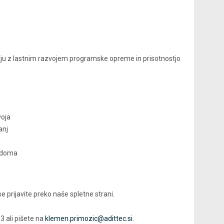
ju z lastnim razvojem programske opreme in prisotnostjo
voja
anj
d doma
 se prijavite preko naše spletne strani.
3 ali pišete na
klemen.primozic@adittec.si
.