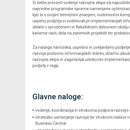
Si želite prevzeti vodenje razvojne ekipe za najsodo
napredne programske opreme namenjene optimizaciji in
kjer bi s svojim tehničnim znanjem, vodstvenimi kom
uspehu podjetja in sodelovali pri implementacijah info
delate v sproščenem in fleksibilnem delovnem okolju 
karierne rasti, dela na zanimivih projektih ter pridob
Za našega naročnika, uspešno in uveljavljeno podjetj
razvoja poslovno-informacijskih rešitev, iščemo izkuš
razvojne ekipe in zagotavljal učinkovito implementacij
podjetij v regiji.
Glavne naloge:
vodenje, koordinacija in strokovna podpora razvojni e
strateško usmerjanje razvoja ter strokovni nadzor 
Business Central