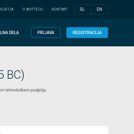
SL
EN
ODJETJA
O ADITTECU
KONTAKT
LNA DELA
PRIJAVA
REGISTRACIJA
5 BC)
em tehnološkem podjetju