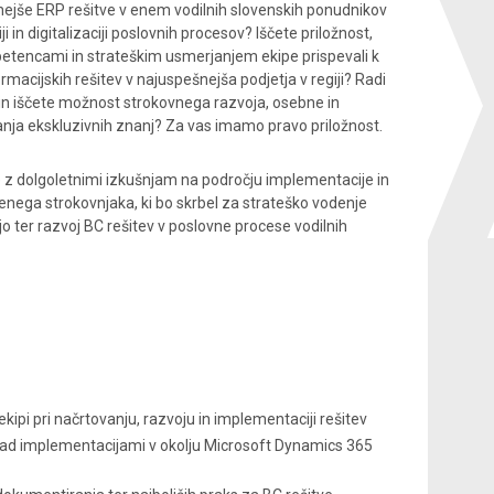
bnejše ERP rešitve v enem vodilnih slovenskih ponudnikov
 digitalizaciji poslovnih procesov? Iščete priložnost,
petencami in strateškim usmerjanjem ekipe prispevali k
rmacijskih rešitev v najuspešnejša podjetja v regiji? Radi
in iščete možnost strokovnega razvoja, osebne in
ivanja ekskluzivnih znanj? Za vas imamo pravo priložnost.
e z dolgoletnimi izkušnjam na področju implementacije in
enega strokovnjaka, ki bo skrbel za strateško vodenje
o ter razvoj BC rešitev v poslovne procese vodilnih
kipi pri načrtovanju, razvoju in implementaciji rešitev
nad implementacijami v okolju Microsoft Dynamics 365