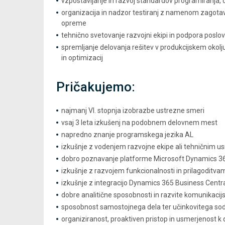
vzpostavljanje in razvoj standardov programiranja, 
organizacija in nadzor testiranj z namenom zagotav
opreme
tehnično svetovanje razvojni ekipi in podpora poslov
spremljanje delovanja rešitev v produkcijskem okolju
in optimizacij
Pričakujemo:
najmanj VI. stopnja izobrazbe ustrezne smeri
vsaj 3 leta izkušenj na podobnem delovnem mest
napredno znanje programskega jezika AL
izkušnje z vodenjem razvojne ekipe ali tehničnim u
dobro poznavanje platforme Microsoft Dynamics 36
izkušnje z razvojem funkcionalnosti in prilagoditv
izkušnje z integracijo Dynamics 365 Business Centra
dobre analitične sposobnosti in razvite komunikacij
sposobnost samostojnega dela ter učinkovitega sode
organiziranost, proaktiven pristop in usmerjenost k 