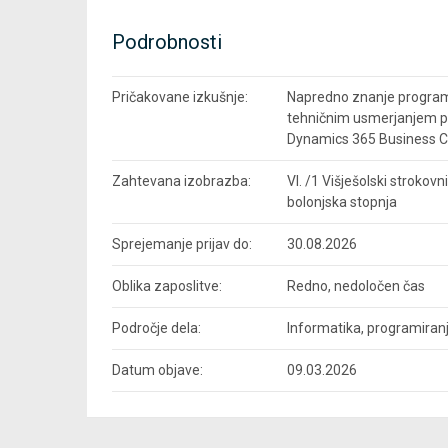
Podrobnosti
Pričakovane izkušnje:
Napredno znanje programs
tehničnim usmerjanjem pr
Dynamics 365 Business Ce
Zahtevana izobrazba:
VI. /1 Višješolski strokov
bolonjska stopnja
Sprejemanje prijav do:
30.08.2026
Oblika zaposlitve:
Redno, nedoločen čas
Področje dela:
Informatika, programiran
Datum objave:
09.03.2026