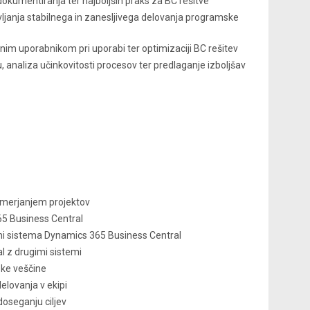
dokumentiranja ter najboljših praks za BC rešitve
ljanja stabilnega in zanesljivega delovanja programske
nim uporabnikom pri uporabi ter optimizaciji BC rešitev
, analiza učinkovitosti procesov ter predlaganje izboljšav
smerjanjem projektov
5 Business Central
ami sistema Dynamics 365 Business Central
l z drugimi sistemi
ske veščine
lovanja v ekipi
doseganju ciljev