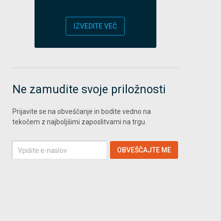
IZVEDITE VEČ
Ne zamudite svoje priložnosti
Prijavite se na obveščanje in bodite vedno na
tekočem z najboljšimi zaposlitvami na trgu.
Vpišite
OBVEŠČAJTE ME
e-
naslov