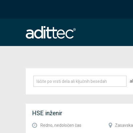
al
HSE inženir
Redno, nedoločen čas
Zasavska 