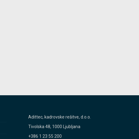
Adittec, kadrovske rešitve, d.o.o.
Tivolska 48, 1000 Ljubljana
+386 1 23 55 200