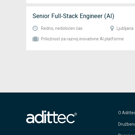
Senior Full-Stack Engineer (AI)
Redno, nedoločen čas
Ljubljana
Priložnost za razvoj inovativne AI platforme
O Aditte
Družben