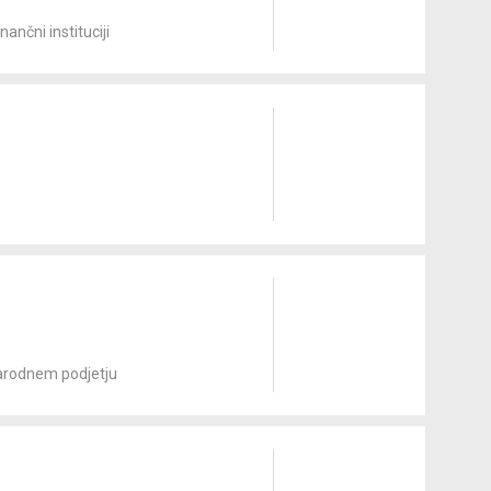
ančni instituciji
arodnem podjetju