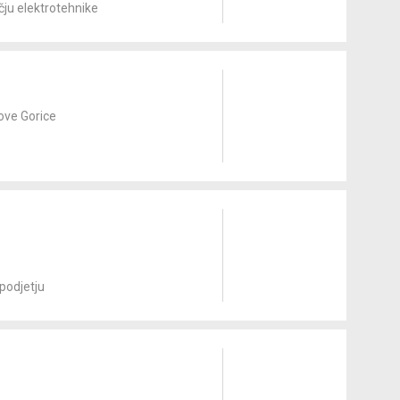
čju elektrotehnike
ove Gorice
podjetju