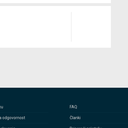
cu
FAQ
a odgovornost
Članki