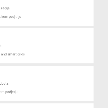
 regija
tskem podjetju
t
 and smart grids
)
obota
em podjetju