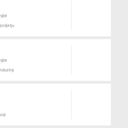
egija
podjetju
egija
dustriji
ciji