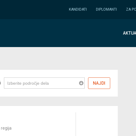
KANDIDATI
DIPLOMANTI
ZA P
AKTUA
i
NAJDI
regija