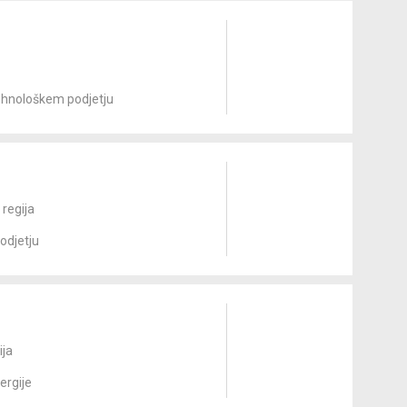
ehnološkem podjetju
 regija
odjetju
ija
ergije