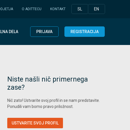
SL
EN
ODJETJA
O ADITTECU
KONTAKT
LNA DELA
PRIJAVA
REGISTRACIJA
Niste našli nič primernega
zase?
Nič zato! Ustvarite svoj profil in se nam predstavite.
Ponudili vam bomo pravo priložnost.
USTVARITE SVOJ PROFIL