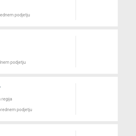
prednem podjetju
odnem podjetju
o
 regija
aprednem podjetju