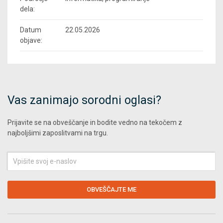
dela:
Datum
22.05.2026
objave:
Vas zanimajo sorodni oglasi?
Prijavite se na obveščanje in bodite vedno na tekočem z
najboljšimi zaposlitvami na trgu.
Vpišite
svoj
e-
naslov
OBVEŠČAJTE ME