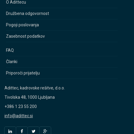
O Adittecu
Družbena odgovornost
Pogoji poslovanja
Zasebnost podatkov
FAQ
Članki
Priporoči prijatelju
Adittec, kadrovske rešitve, d.o.o.
Tivolska 48, 1000 Ljubljana
+386 1 23 55 200
info@adittec.si