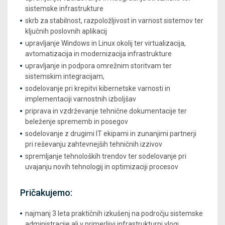
sistemske infrastrukture
skrb za stabilnost, razpoložljivost in varnost sistemov ter
ključnih poslovnih aplikacij
upravljanje Windows in Linux okolij ter virtualizacija,
avtomatizacija in modernizacija infrastrukture
upravljanje in podpora omrežnim storitvam ter
sistemskim integracijam,
sodelovanje pri krepitvi kibernetske varnosti in
implementaciji varnostnih izboljšav
priprava in vzdrževanje tehnične dokumentacije ter
beleženje sprememb in posegov
sodelovanje z drugimi IT ekipami in zunanjimi partnerji
pri reševanju zahtevnejših tehničnih izzivov
spremljanje tehnoloških trendov ter sodelovanje pri
uvajanju novih tehnologij in optimizaciji procesov
Pričakujemo:
najmanj 3 leta praktičnih izkušenj na področju sistemske
administracije ali v primerljivi infrastrukturni vlogi