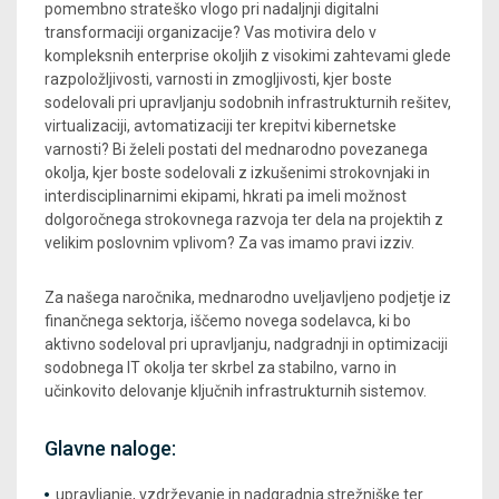
pomembno strateško vlogo pri nadaljnji digitalni
transformaciji organizacije? Vas motivira delo v
kompleksnih enterprise okoljih z visokimi zahtevami glede
razpoložljivosti, varnosti in zmogljivosti, kjer boste
sodelovali pri upravljanju sodobnih infrastrukturnih rešitev,
virtualizaciji, avtomatizaciji ter krepitvi kibernetske
varnosti? Bi želeli postati del mednarodno povezanega
okolja, kjer boste sodelovali z izkušenimi strokovnjaki in
interdisciplinarnimi ekipami, hkrati pa imeli možnost
dolgoročnega strokovnega razvoja ter dela na projektih z
velikim poslovnim vplivom? Za vas imamo pravi izziv.
Za našega naročnika, mednarodno uveljavljeno podjetje iz
finančnega sektorja, iščemo novega sodelavca, ki bo
aktivno sodeloval pri upravljanju, nadgradnji in optimizaciji
sodobnega IT okolja ter skrbel za stabilno, varno in
učinkovito delovanje ključnih infrastrukturnih sistemov.
Glavne naloge:
upravljanje, vzdrževanje in nadgradnja strežniške ter