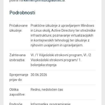
pišete na
klemen.primozic@adittec.si
.
Podrobnosti
Pričakovane
Praktične izkušnje z upravljanjem Windows
izkušnje:
in Linux okolij, Active Directory ter strežniške
infrastrukture; poznavanje virtualizacijskih
in kontejnerskih tehnologij ter izkušnje z
njihovim uvajanjem in upravljanjem.
Zahtevana
VI. /1 Višješolski strokovni program, VI. /2
izobrazba:
Visokošolski strokovni program/ 1.
bolonjska stopnja
Sprejemanje
30.06.2026
prijav do:
Oblika
Redno, nedoločen čas
zaposlitve:
Področje
Informatika, programiranje