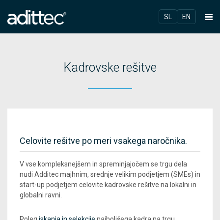
SL
EN
Kadrovske rešitve
Celovite rešitve po meri vsakega naročnika.
V vse kompleksnejšem in spreminjajočem se trgu dela
nudi Additec majhnim, srednje velikim podjetjem (SMEs) in
start-up podjetjem celovite kadrovske rešitve na lokalni in
globalni ravni.
Poleg
iskanja in selekcije
najboljšega kadra na trgu,