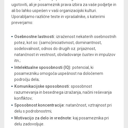
ugotoviti, ali je posameznik prava izbira za vaše podjetje in
ali bo lahko uspešen v vaši organizacijski kulturi.
Uporabljamo različne teste in vprašalnike, s katerimi
preverjamo:
Osebnostne lastnosti:
izraženost nekaterih osebnostnih
potez, kot so: (samo)iniciativnost, dominantnost,
sodelovalnost, odnos do drugih oz. prijaznost,
natančnost in vestnost, obvladovanje čustev in impulzov
itn.;
Intelektualne sposobnosti (IQ):
potencial, ki
posamezniku omogoča uspešnost na določenem
področju dela;
Komunikacijske sposobnosti:
sposobnost
razumevanja in besednega izražanja, načini reševanja
konfliktov;
Sposobnost koncentracije:
natančnost, vztrajnost pri
delu s podrobnostmi;
Motivacijo za delo in vrednote:
kaj posameznika pri
delu zadovoljuje.