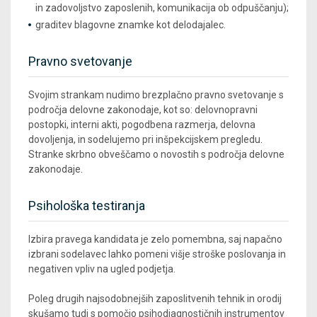
in zadovoljstvo zaposlenih, komunikacija ob odpuščanju);
graditev blagovne znamke kot delodajalec.
Pravno svetovanje
Svojim strankam nudimo brezplačno pravno svetovanje s
področja delovne zakonodaje, kot so: delovnopravni
postopki, interni akti, pogodbena razmerja, delovna
dovoljenja, in sodelujemo pri inšpekcijskem pregledu.
Stranke skrbno obveščamo o novostih s področja delovne
zakonodaje.
Psihološka testiranja
Izbira pravega kandidata je zelo pomembna, saj napačno
izbrani sodelavec lahko pomeni višje stroške poslovanja in
negativen vpliv na ugled podjetja.
Poleg drugih najsodobnejših zaposlitvenih tehnik in orodij
skušamo tudi s pomočjo psihodiagnostičnih instrumentov