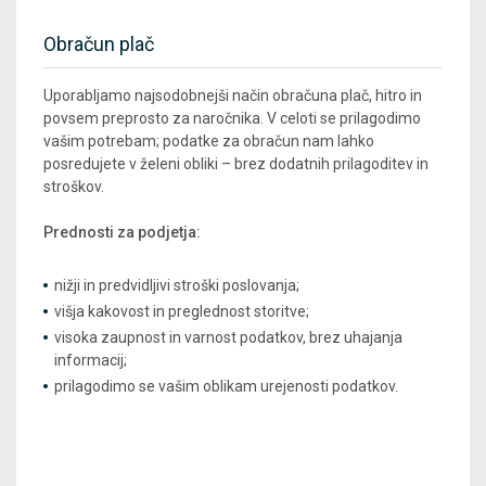
Obračun plač
Uporabljamo najsodobnejši način obračuna plač, hitro in
povsem preprosto za naročnika. V celoti se prilagodimo
vašim potrebam; podatke za obračun nam lahko
posredujete v želeni obliki – brez dodatnih prilagoditev in
stroškov.
Prednosti za podjetja:
nižji in predvidljivi stroški poslovanja;
višja kakovost in preglednost storitve;
visoka zaupnost in varnost podatkov, brez uhajanja
informacij;
prilagodimo se vašim oblikam urejenosti podatkov.