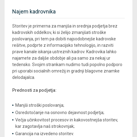
Najem kadrovnika
Storitev je primerna za manjša in srednja podjetja brez
kadrovskih oddelkov, ki si želijo zmanjšati stroške
poslovanja, pri tem pa dobiti najsodobnejše kadrovske
rešitve, podprte z informacijsko tehnologijo, in razviti
prave kanale iskanja ustreznih kadrov. Kadrovika lahko
najamete za daljše obdobje ali pa samo za nekaj ur
tedensko. Svojim strankam nudimo tudi popolno podporo
pri uporabi socialnih omrežij in gradnji blagovne znamke
delodajalca.
Prednosti za podjetja:
Manjši stroški poslovanja;
Osredotočanje na osnovno dejavnost podjetja;
Večja učinkovitost procesov in kakovostnejša storitev,
kar zagotavlja naš strokovnjak;
Garancija na izvedeno storitev.